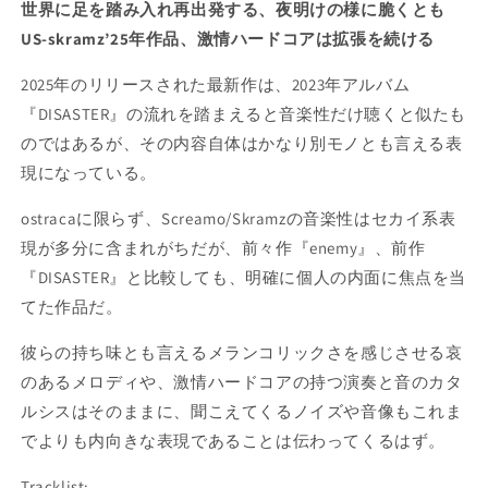
世界に足を踏み入れ再出発する、夜明けの様に脆くとも
US-skramz’25年作品、激情ハードコアは拡張を続ける
2025年のリリースされた最新作は、2023年アルバム
『DISASTER』の流れを踏まえると音楽性だけ聴くと似たも
のではあるが、その内容自体はかなり別モノとも言える表
現になっている。
ostracaに限らず、Screamo/Skramzの音楽性はセカイ系表
現が多分に含まれがちだが、前々作『enemy』、前作
『DISASTER』と比較しても、明確に個人の内面に焦点を当
てた作品だ。
彼らの持ち味とも言えるメランコリックさを感じさせる哀
のあるメロディや、激情ハードコアの持つ演奏と音のカタ
ルシスはそのままに、聞こえてくるノイズや音像もこれま
でよりも内向きな表現であることは伝わってくるはず。
Tracklist: