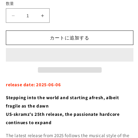
数量
格
ostraca
ostraca
-
-
&quot;Eventualities
&quot;Eventualities
/
/
カートに追加する
可
可
能
能
性
性
&quot;
&quot;
(CD)
(CD)
の
の
release date: 2025-06-06
数
数
量
量
Stepping into the world and starting afresh, albeit
を
を
fragile as the dawn
減
増
US-skramz's 25th release, the passionate hardcore
ら
や
continues to expand
す
す
The latest release from 2025 follows the musical style of the