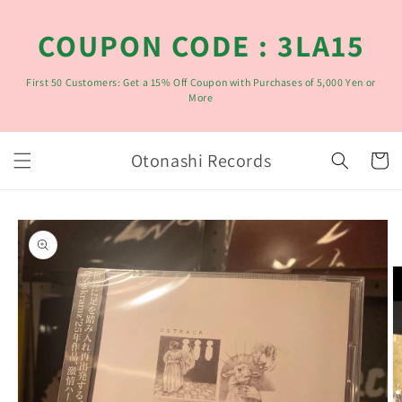
コンテ
ンツに
COUPON CODE : 3LA15
進む
First 50 Customers: Get a 15% Off Coupon with Purchases of 5,000 Yen or
More
カ
Otonashi Records
ー
ト
商品情
報にス
キップ