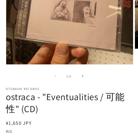
モ
ー
の
1
/
2
ダ
ル
で
OTONASHI RECORDS
ostraca - "Eventualities / 可能
メ
デ
(2
性" (CD)
ィ
ア
(1)
を
通
¥1,650 JPY
開
常
税込
く
価