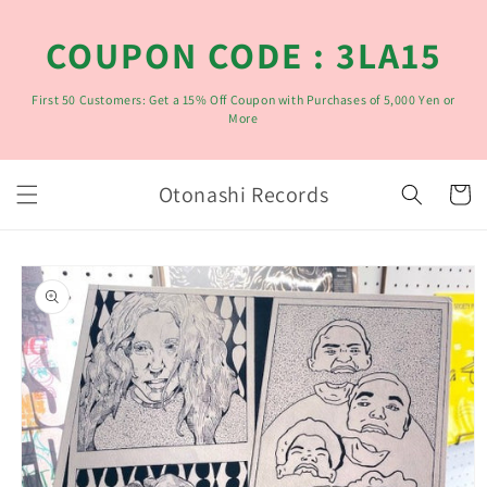
コンテ
ンツに
COUPON CODE : 3LA15
進む
First 50 Customers: Get a 15% Off Coupon with Purchases of 5,000 Yen or
More
カ
Otonashi Records
ー
ト
商品情
報にス
キップ