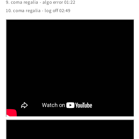
9. coma regalia - algo error 01:22
10. coma regalia - log off 02:49