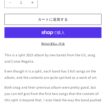
snag
snag
+
+
COMA
COMA
REGALIA
REGALIA
カートに追加する
-
-
&quot;MMXXIII&quot;
&quot;MMXXIII&quot;
(split
(split
12inch)
12inch)
の
の
別のお支払い方法
数
数
This is a split 2023 album by two bands from the US, snag
量
量
を
を
and Coma Regalia.
減
増
Even though it is a split, each band has 5 full songs on the
ら
や
album, and the contents are quite spirited as a work of art.
す
す
Both snag and their previous album were pretty good, but
you can tell just from the first two songs that the content of
this split is beyond that. I also liked the way the band pushed