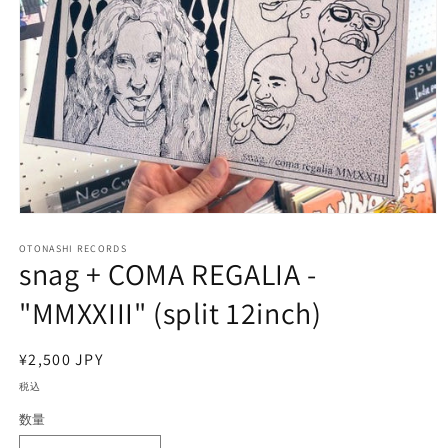
モ
ー
OTONASHI RECORDS
ダ
snag + COMA REGALIA -
ル
で
"MMXXIII" (split 12inch)
メ
デ
ィ
通
¥2,500 JPY
ア
常
(1)
税込
を
価
開
数量
格
く