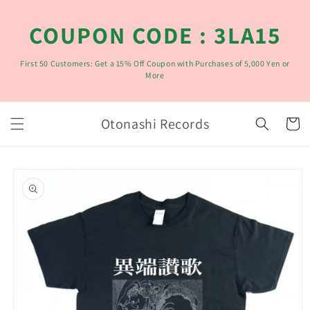
コンテ
ンツに
COUPON CODE : 3LA15
進む
First 50 Customers: Get a 15% Off Coupon with Purchases of 5,000 Yen or
More
カ
Otonashi Records
ー
ト
商品情
報にス
キップ