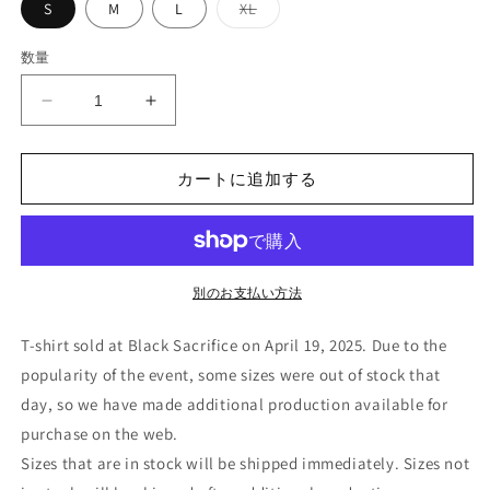
バ
S
M
L
XL
リ
エ
ー
数量
シ
ョ
ン
Yvonxhe
Yvonxhe
は
売
-
-
り
&quot;
&quot;
切
れ
カートに追加する
異
異
て
端
端
い
る
讃
讃
か
販
歌
歌
売
/
/
で
別のお支払い方法
き
Heresy
Heresy
ま
Hymn&quot;
Hymn&quot;
せ
T-shirt sold at Black Sacrifice on April 19, 2025. Due to the
ん
(T-
(T-
popularity of the event, some sizes were out of stock that
Shirt
Shirt
:
:
day, so we have made additional production available for
Black/White)
Black/White)
purchase on the web.
の
の
Sizes that are in stock will be shipped immediately. Sizes not
数
数