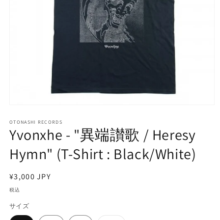
モ
ー
OTONASHI RECORDS
ダ
Yvonxhe - "異端讃歌 / Heresy
ル
で
Hymn" (T-Shirt : Black/White)
メ
デ
ィ
通
¥3,000 JPY
ア
常
(1)
税込
を
価
開
サイズ
格
く