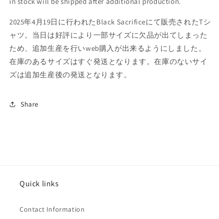
in stock will be shipped after additional production.
量
量
を
を
2025年4月19日に行われたBlack Sacrificeにて販売されたTシ
減
増
ャツ。当日は好評により一部サイズに欠品が出てしまった
ら
や
ため、追加生産を行いweb購入が出来るようにしました。
す
す
在庫のあるサイズはすぐ発送となります。在庫のないサイ
ズは追加生産後の発送となります。
Share
Quick links
Contact Information